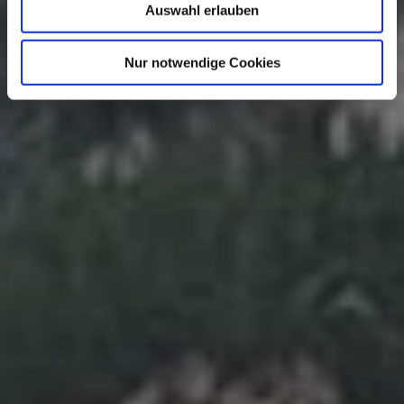
Auswahl erlauben
s
w
a
Nur notwendige Cookies
h
l