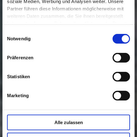
soziale Medien, Werbung und Analysen weiter. Unsere
Partner führen diese Informationen möglicherweise mit
weiteren Daten zusammen, die Sie ihnen bereitgestellt
haben oder die sie im Rahmen Ihrer Nutzung der Dienste
gesammelt haben.
E
Notwendig
i
n
w
Präferenzen
i
l
l
Statistiken
i
g
Marketing
u
n
g
s
Alle zulassen
a
u